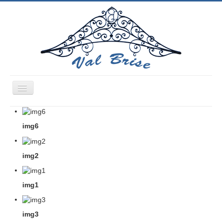
Inverser
la
sélection
Accueil
img6
Chirurgie
Cardiologie
img2
Gynécologie
Kinésithérapeute
img1
Cabinet infirmier
Bien-être
img3